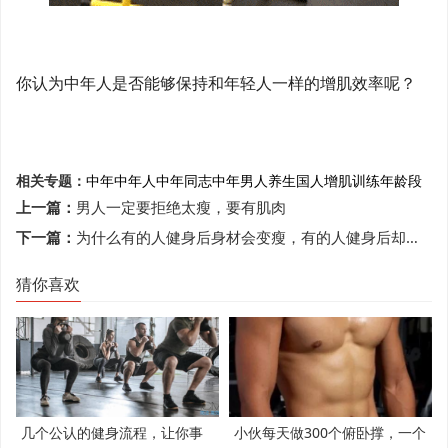
你认为中年人是否能够保持和年轻人一样的增肌效率呢？
相关专题：
中年
中年人
中年同志
中年男人
养生
国人
增肌训练
年龄段
上一篇：
男人一定要拒绝太瘦，要有肌肉
下一篇：
为什么有的人健身后身材会变瘦，有的人健身后却越来越“胖”？
猜你喜欢
几个公认的健身流程，让你事
小伙每天做300个俯卧撑，一个