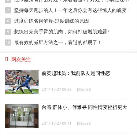
加入吗？
坚持每天跑步的人！一年之后你会有这些惊人的蜕变！
7
过度训练名词解释-过度训练的原因
8
想练出完美手臂的肌肉，如何打破增肌难题?
9
最有效的减肥方法之一，看过的都瘦了！
10
网友关注
前英超球员：我前队友是同性恋
2017-10-27 09:33
阅读238
台湾:群体小、伴难寻 同性情变挫折更大
2017-10-27 09:41
阅读233