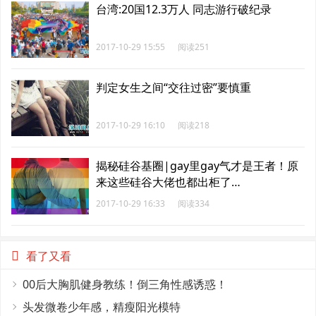
台湾:20国12.3万人 同志游行破纪录
2017-10-29 15:55
阅读251
判定女生之间“交往过密”要慎重
2017-10-29 16:10
阅读218
揭秘硅谷基圈|gay里gay气才是王者！原
来这些硅谷大佬也都出柜了…
2017-10-29 16:33
阅读334
看了又看
00后大胸肌健身教练！倒三角性感诱惑！
头发微卷少年感，精瘦阳光模特