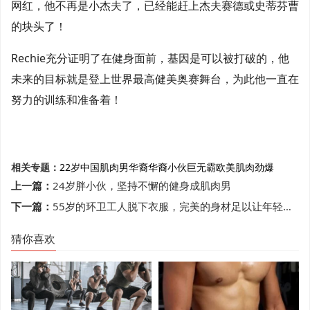
网红，他不再是小杰夫了，已经能赶上杰夫赛德或史蒂芬曹
的块头了！
Rechie充分证明了在健身面前，基因是可以被打破的，他
未来的目标就是登上世界最高健美奥赛舞台，为此他一直在
努力的训练和准备着！
相关专题：
22岁
中国肌肉男
华裔
华裔小伙
巨无霸
欧美
肌肉劲爆
上一篇：
24岁胖小伙，坚持不懈的健身成肌肉男
下一篇：
55岁的环卫工人脱下衣服，完美的身材足以让年轻人羞愧的低头
猜你喜欢