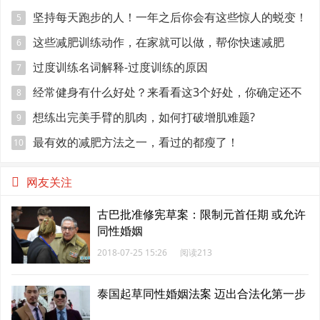
坚持每天跑步的人！一年之后你会有这些惊人的蜕变！
5
这些减肥训练动作，在家就可以做，帮你快速减肥
6
过度训练名词解释-过度训练的原因
7
经常健身有什么好处？来看看这3个好处，你确定还不
8
加入吗？
想练出完美手臂的肌肉，如何打破增肌难题?
9
最有效的减肥方法之一，看过的都瘦了！
10
网友关注
古巴批准修宪草案：限制元首任期 或允许
同性婚姻
2018-07-25 15:26
阅读213
泰国起草同性婚姻法案 迈出合法化第一步